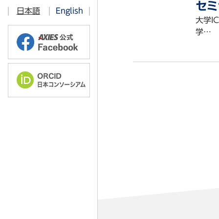
ITベンチマーキング部会
セミ
日本語
English
大学I
情報教育部会
学…
オープンソース技術部会
学術・教育コンテンツ 共有流通部
ソフトウェアライセンス部会
2025年
認証基盤部会
2024年
クラウド部会
2023年
ICT利活用調査部会
教育技術開発部会
高品質・セキュリティICT部会
研究データマネジメント部会
ORCID部会